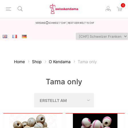
0
Versand
Schweiz 7 CHF | Rest der Welt 15 CHF
Home
Shop
O Kendama
Tama only
Tama only