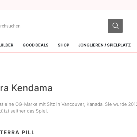
UILDER
GOOD DEALS
SHOP
JONGLIEREN / SPIELPLATZ
rra Kendama
ist eine OG-Marke mit Sitz in Vancouver, Kanada. Sie wurde 2
Sol Kendamas
Swiss Kendama
ützt seither das Spiel.
TERRA PILL