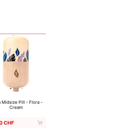
a
Mugen Musou
One Kendama
bee
V-CUBE
Juggle Dream
 Midsize Pill - Flora -
Cream
0 CHF