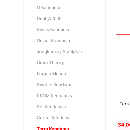
O Kendama
Deal With It
OKendama
Terra Kendam
Swiss Kendama
Occult Kendama
Jonglieren / Spielplatz
Grain Theory
Mugen Musou
Duncan Toys
Discraft - Frees
Sweets Kendama
KROM Kendamas
Terra
Sol Kendamas
Cereal Kendama
34.0
Terra Kendama