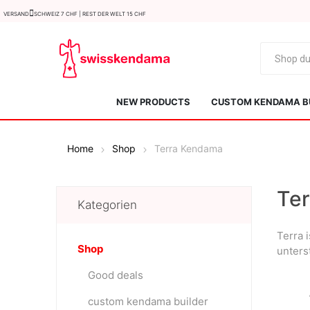
Versand
Schweiz 7 CHF | Rest der Welt 15 CHF
NEW PRODUCTS
CUSTOM KENDAMA B
Home
Shop
Terra Kendama
Te
Kategorien
Terra 
KROM
Kendama ISR
Shop
unterst
Good deals
custom kendama builder