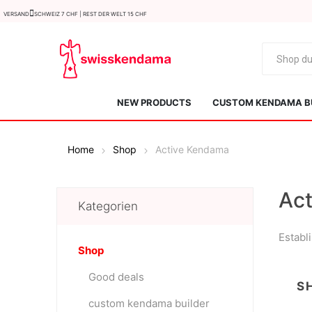
Versand
Schweiz 7 CHF | Rest der Welt 15 CHF
NEW PRODUCTS
CUSTOM KENDAMA B
Home
Shop
Active Kendama
Ac
Kategorien
Establ
KROM
Kendama ISR
Shop
Good deals
S
custom kendama builder