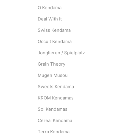
O Kendama
Deal With It
OKendama
Terra Kendam
Swiss Kendama
Occult Kendama
Jonglieren / Spielplatz
Grain Theory
Mugen Musou
Duncan Toys
Discraft - Frees
Sweets Kendama
KROM Kendamas
Sol Kendamas
Cereal Kendama
Terra Kendama