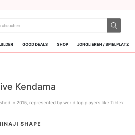
UILDER
GOOD DEALS
SHOP
JONGLIEREN / SPIELPLATZ
tive Kendama
ished in 2015, represented by world top players like Tiblex
Sol Kendamas
Swiss Kendama
HINAJI SHAPE