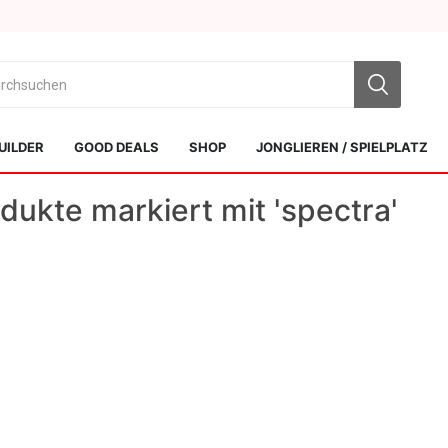
UILDER
GOOD DEALS
SHOP
JONGLIEREN / SPIELPLATZ
dukte markiert mit 'spectra'
Sol Kendamas
Swiss Kendama