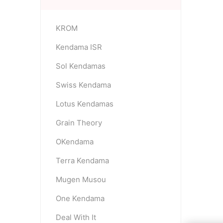
KROM
OKendama
Terra Kendam
Kendama ISR
Sol Kendamas
Swiss Kendama
Lotus Kendamas
Grain Theory
Duncan Toys
Discraft - Frees
OKendama
Terra Kendama
Mugen Musou
One Kendama
Deal With It