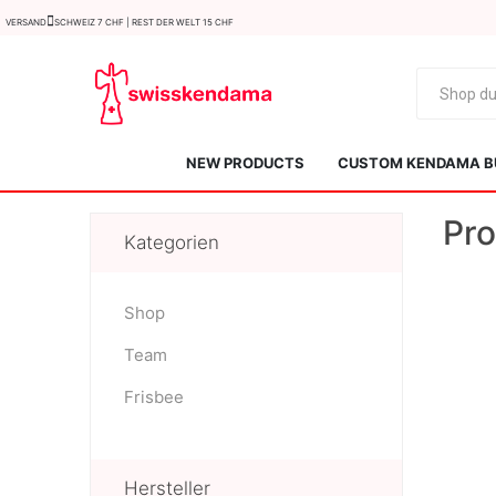
Versand
Schweiz 7 CHF | Rest der Welt 15 CHF
NEW PRODUCTS
CUSTOM KENDAMA B
Pro
Kategorien
Shop
Team
KROM
Kendama ISR
Frisbee
Hersteller