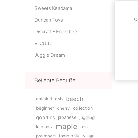
Sweets Kendama
C
Duncan Toys
Discraft - Freesbee
V-CUBE
Juggle Dream
Beliebte Begriffe
beech
antiskid
ash
beginner
collection
cherry
goodies
japanese
juggling
maple
ken only
neo
tama only
pro model
wenge