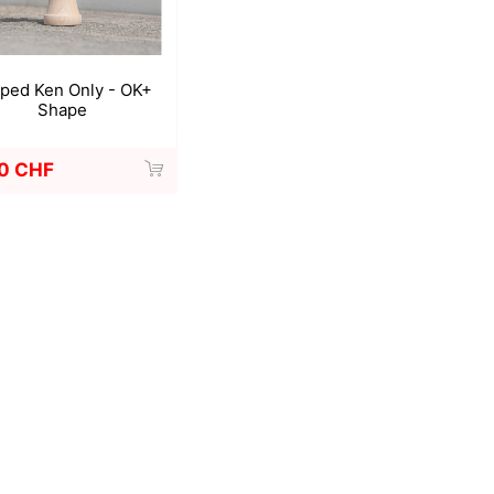
iped Ken Only - OK+
Shape
0 CHF