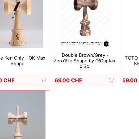
a
Mugen Musou
One Kendama
Double Brown/Grey -
e Ken Only - OK Max
TOTO K
Zero1Up Shape by O!Captain
Shape
K
x Sol
0 CHF
69.00 CHF
59.00
bee
V-CUBE
Juggle Dream