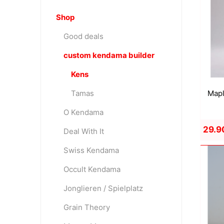
Shop
Good deals
OKendama
Terra Kendam
custom kendama builder
Kens
Tamas
Mapl
O Kendama
29.9
Deal With It
Duncan Toys
Discraft - Frees
Swiss Kendama
Occult Kendama
Jonglieren / Spielplatz
Grain Theory