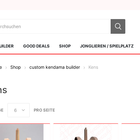
UILDER
GOOD DEALS
SHOP
JONGLIEREN / SPIELPLATZ
e
Shop
custom kendama builder
Kens
ns
Sol Kendamas
Swiss Kendama
GE
PRO SEITE