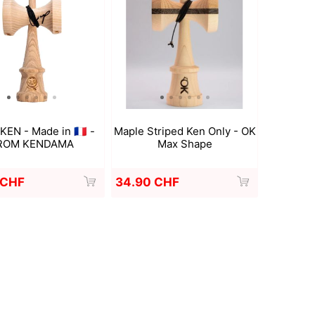
Deal With It
Sweets Kendama
EN - Made in 🇫🇷 -
Maple Striped Ken Only - OK
ROM KENDAMA
Max Shape
 CHF
34.90 CHF