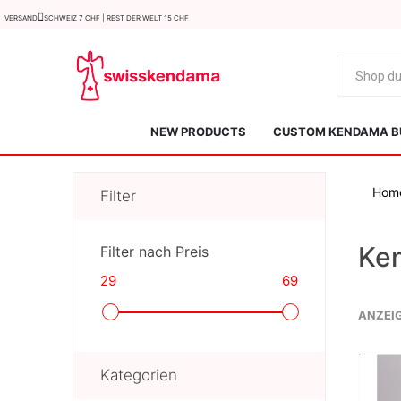
Versand
Schweiz 7 CHF | Rest der Welt 15 CHF
NEW PRODUCTS
CUSTOM KENDAMA B
Hom
Filter
Ke
Filter nach Preis
29
69
KROM
Kendama ISR
ANZEI
Kategorien