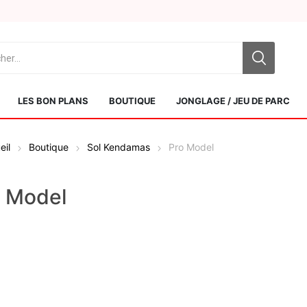
LES BON PLANS
BOUTIQUE
JONGLAGE / JEU DE PARC
eil
Boutique
Sol Kendamas
Pro Model
o Model
Sol Kendamas
Swiss Kendama