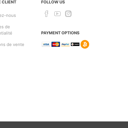
 CLIENT
FOLLOW US
ez-nous
es de
tialité
PAYMENT OPTIONS
ons de vente