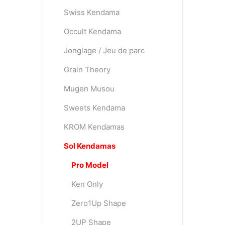
Swiss Kendama
Occult Kendama
OKendama
Terra Kendam
Jonglage / Jeu de parc
Grain Theory
Mugen Musou
Sweets Kendama
KROM Kendamas
Duncan Toys
Discraft - Frees
Sol Kendamas
Pro Model
Ken Only
Zero1Up Shape
2UP Shape