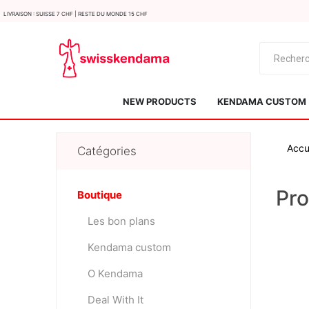
LIvraison : Suisse 7 CHF | Reste du monde 15 CHF
NEW PRODUCTS
KENDAMA CUSTOM
Accu
Catégories
Pr
Boutique
Les bon plans
KROM
Kendama ISR
Kendama custom
O Kendama
Deal With It