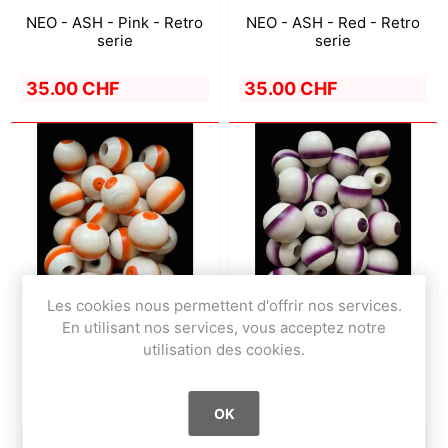
NEO - ASH - Pink - Retro
NEO - ASH - Red - Retro
serie
serie
35.00 CHF
35.00 CHF
Les cookies nous permettent d'offrir nos services.
En utilisant nos services, vous acceptez notre
utilisation des cookies.
NEO - ASH - Orange -
NEO - ASH - Purp - Retro
Retro serie
serie
OK
35.00 CHF
35.00 CHF