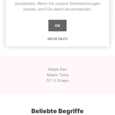
anzubieten. Wenn Sie unsere Dienstleistungen
i
KAUFEN
nutzen, sind Sie damit einverstanden.
h
OK
OVERVIEW
MEHR DAZU
CONTACT US
Maple Ken
Maple Tama
GT-3 Shape
Beliebte Begriffe