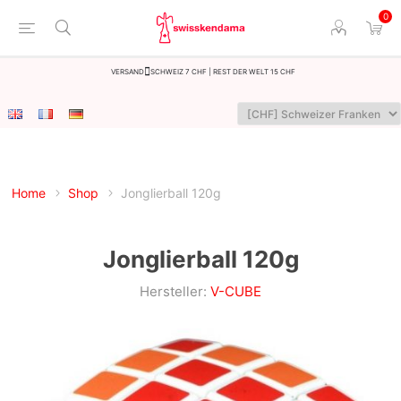
0
Versand
Schweiz 7 CHF | Rest der Welt 15 CHF
Home
Shop
Jonglierball 120g
Jonglierball 120g
Hersteller:
V-CUBE