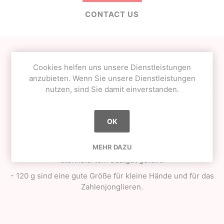
CONTACT US
- Diese Jonglierbälle sind weiche Bohnensäcke
Cookies helfen uns unsere Dienstleistungen
- Die Qualität dieser Bälle ist wesentlich besser als die
anzubieten. Wenn Sie unsere Dienstleistungen
eines durchschnittlichen Spielzeugballs aus dem Laden -
nutzen, sind Sie damit einverstanden.
die starken, aber dennoch dezenten Nähte und das
perfekte "Quetschgefühl" sorgen dafür, dass sie von
Kindern, Jonglieranfängern und erfahrenen
OK
Ballmanipulatoren geschätzt werden.
MEHR DAZU
- Die Platten haben einen leichten Glanz und sind mit
sterilisiertem Saatgut gefüllt.
- 120 g sind eine gute Größe für kleine Hände und für das
Zahlenjonglieren.