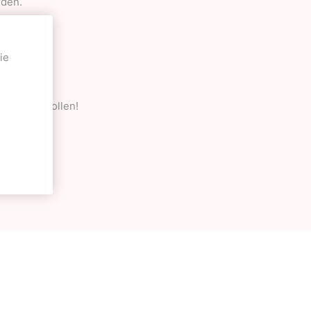
rden.
ut gefüllt.
lieren.
ie
nicht wegrollen!