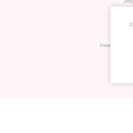
Jong
- Die Plat
- 120 
C
Diese Bälle wer