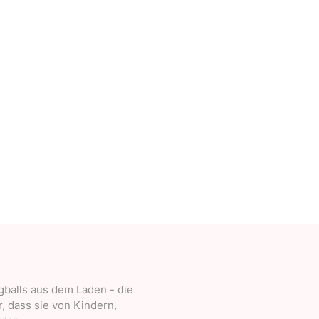
Deal With It
Sweets Kendama
ugballs aus dem Laden - die
, dass sie von Kindern,