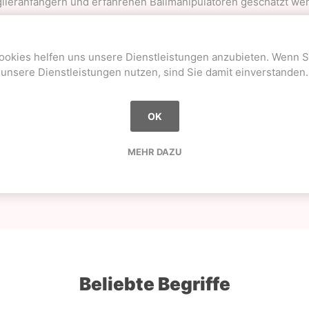
lieranfängern und erfahrenen Ballmanipulatoren geschätzt we
ten haben einen leichten Glanz und sind mit sterilisiertem Saatg
g sind eine gute Größe für kleine Hände und für das Zahlenjong
ookies helfen uns unsere Dienstleistungen anzubieten. Wenn S
unsere Dienstleistungen nutzen, sind Sie damit einverstanden.
den "Thuds" genannt, weil sie auf dem Boden aufschlagen und 
OK
MEHR DAZU
Gewicht=120g
Breite=70mm
Beliebte Begriffe