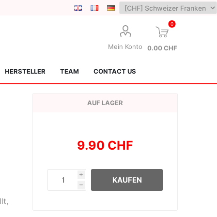
0
Mein Konto
0.00 CHF
HERSTELLER
TEAM
CONTACT US
AUF LAGER
9.90 CHF
Lotus Kendamas
Grain Theory
i
KAUFEN
h
lt,