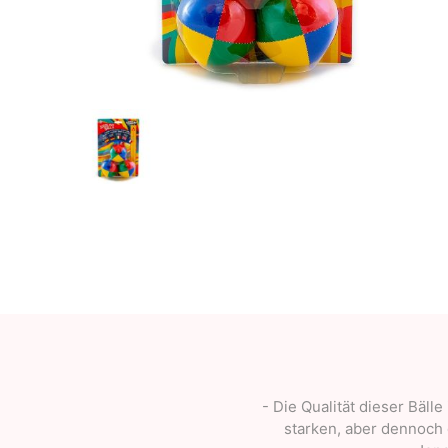
OKendama
Terra Kendam
Duncan Toys
Discraft - Frees
- Die Qualität dieser Bäll
starken, aber dennoch 