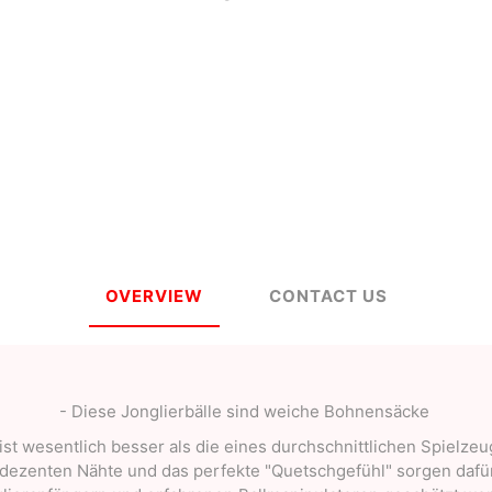
a
Mugen Musou
One Kendama
bee
V-CUBE
Juggle Dream
OVERVIEW
CONTACT US
- Diese Jonglierbälle sind weiche Bohnensäcke
e ist wesentlich besser als die eines durchschnittlichen Spielze
dezenten Nähte und das perfekte "Quetschgefühl" sorgen dafür