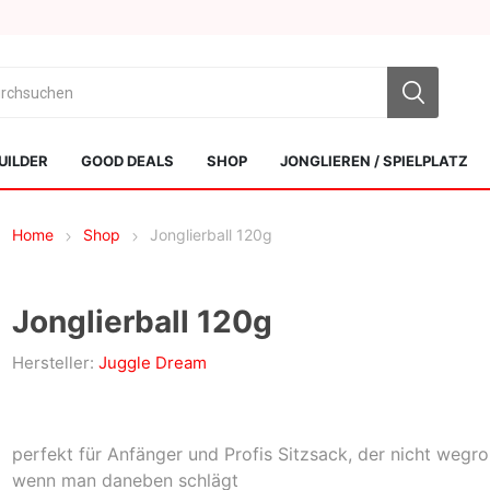
UILDER
GOOD DEALS
SHOP
JONGLIEREN / SPIELPLATZ
Home
Shop
Jonglierball 120g
Jonglierball 120g
Hersteller:
Juggle Dream
Sol Kendamas
Swiss Kendama
perfekt für Anfänger und Profis Sitzsack, der nicht wegrol
wenn man daneben schlägt