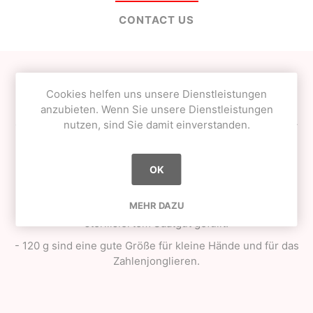
CONTACT US
- Diese Jonglierbälle sind weiche Bohnensäcke
Cookies helfen uns unsere Dienstleistungen
- Die Qualität dieser Bälle ist wesentlich besser als die
anzubieten. Wenn Sie unsere Dienstleistungen
eines durchschnittlichen Spielzeugballs aus dem Laden -
nutzen, sind Sie damit einverstanden.
die starken, aber dennoch dezenten Nähte und das
perfekte "Quetschgefühl" sorgen dafür, dass sie von
Kindern, Jonglieranfängern und erfahrenen
OK
Ballmanipulatoren geschätzt werden.
MEHR DAZU
- Die Platten haben einen leichten Glanz und sind mit
sterilisiertem Saatgut gefüllt.
- 120 g sind eine gute Größe für kleine Hände und für das
Zahlenjonglieren.