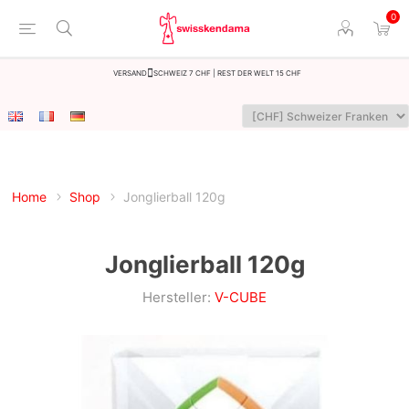
0
Versand
Schweiz 7 CHF | Rest der Welt 15 CHF
Home
Shop
Jonglierball 120g
Jonglierball 120g
Hersteller:
V-CUBE