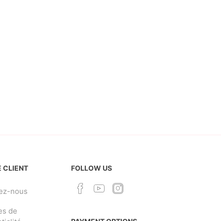
 CLIENT
FOLLOW US
ez-nous
es de