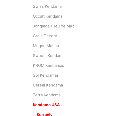
Swiss Kendama
Occult Kendama
OKendama
Terra Kendam
Jonglage / Jeu de parc
Grain Theory
Mugen Musou
Sweets Kendama
KROM Kendamas
Duncan Toys
Discraft - Frees
Sol Kendamas
Cereal Kendama
Terra Kendama
Kendama USA
Ken only