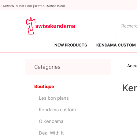
LIvraison : Suisse 7 CHF | Reste du monde 15 CHF
NEW PRODUCTS
KENDAMA CUSTOM
Accu
Catégories
Ken
Boutique
Les bon plans
KROM
Kendama ISR
Kendama custom
O Kendama
Deal With It