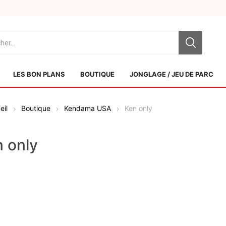
LES BON PLANS
BOUTIQUE
JONGLAGE / JEU DE PARC
eil
Boutique
Kendama USA
Ken only
 only
Sol Kendamas
Swiss Kendama