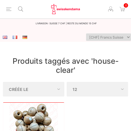
0
LIvraison : Suisse 7 CHF | Reste du monde 15 CHF
Produits taggés avec 'house-
clear'