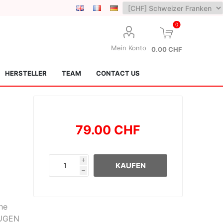
0
Mein Konto
0.00 CHF
HERSTELLER
TEAM
CONTACT US
79.00 CHF
i
KAUFEN
h
Lotus Kendamas
Grain Theory
he
 MUGEN