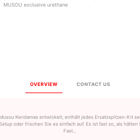
MUSOU exclusive urethane
a
Mugen Musou
One Kendama
bee
V-CUBE
Juggle Dream
OVERVIEW
CONTACT US
Musou Kendamas entwickelt, enthält jedes Ersatzspitzen-Kit s
Setup oder frischen Sie es einfach auf. Es ist fast so, als hätt
Fast...