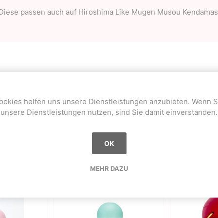
Diese passen auch auf Hiroshima Like Mugen Musou Kendamas
Beliebte Begriffe
ookies helfen uns unsere Dienstleistungen anzubieten. Wenn S
maple
(21)
,
japanese
(8)
,
keyaki
(3)
,
sakura
(1)
unsere Dienstleistungen nutzen, sind Sie damit einverstanden.
OK
Sie haben bereits gekauft
MEHR DAZU