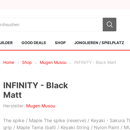
UILDER
GOOD DEALS
SHOP
JONGLIEREN / SPIELPLATZ
Home
Shop
Mugen Musou
INFINITY - Black Matt
INFINITY - Black
Matt
Sol Kendamas
Swiss Kendama
Hersteller:
Mugen Musou
The spike / Maple The spike (reserve) / Keyaki・Sakura T
grip / Maple Tama (ball) / Keyaki String / Nylon Paint /