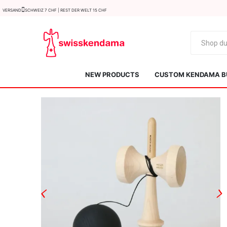
Versand
Schweiz 7 CHF | Rest der Welt 15 CHF
NEW PRODUCTS
CUSTOM KENDAMA B
KROM
Kendama ISR