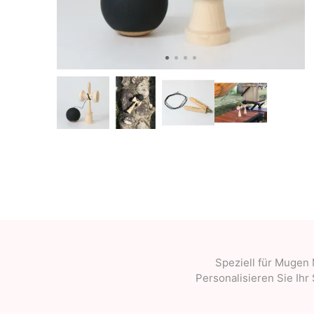
OKendama
Terra Kendam
Duncan Toys
Discraft - Frees
Speziell für Mugen 
Personalisieren Sie Ihr 