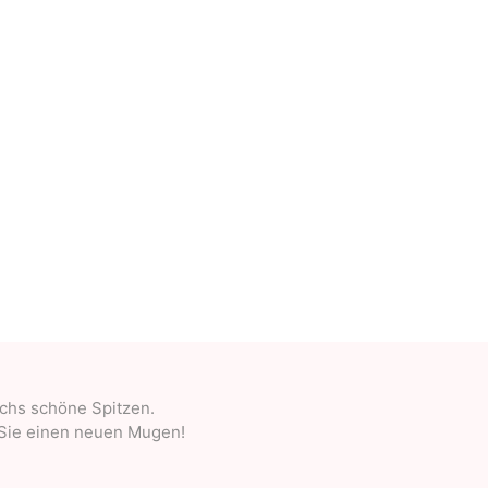
Deal With It
Sweets Kendama
echs schöne Spitzen.
en Sie einen neuen Mugen!