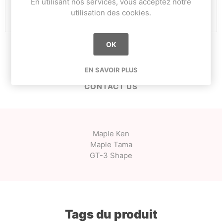
En utilisant nos services, vous acceptez notre
i
AJOUTER AU PANIER
utilisation des cookies.
h
OK
OVERVIEW
EN SAVOIR PLUS
CONTACT US
Maple Ken
Maple Tama
GT-3 Shape
Tags du produit