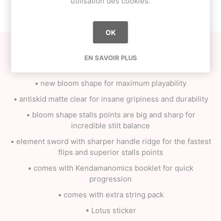
utilisation des cookies.
CONTACT US
OK
eaturing the evolution of the Element Shape: 'THE
EN SAVOIR PLUS
BLOOM SHAPE'.
• new bloom shape for maximum playability
• antiskid matte clear for insane gripiness and durability
• bloom shape stalls points are big and sharp for
incredible stilt balance
• element sword with sharper handle ridge for the fastest
flips and superior stalls points
• comes with Kendamanomics booklet for quick
progression
• comes with extra string pack
• Lotus sticker