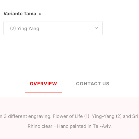
Variante Tama
*
a
Mugen Musou
One Kendama
bee
V-CUBE
Juggle Dream
OVERVIEW
CONTACT US
in 3 different engraving. Flower of Life (1), Ying-Yang (2) and Sri
Rhino clear - Hand painted in Tel-Aviv.