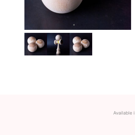
OKendama
Terra Kendam
Duncan Toys
Discraft - Frees
Available 