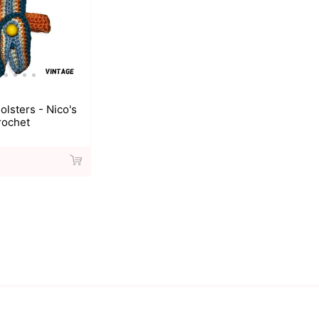
lsters - Nico's
rochet