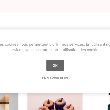
Tags du produit
es cookies nous permettent d'offrir nos services. En utilisant n
tama only
(6)
,
beech
(15)
,
rhino
(1)
services, vous acceptez notre utilisation des cookies.
OK
Ils ont également acheté :
EN SAVOIR PLUS