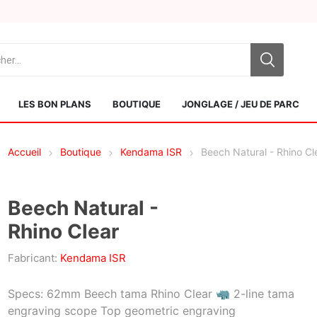
LES BON PLANS
BOUTIQUE
JONGLAGE / JEU DE PARC
Accueil
Boutique
Kendama ISR
Beech Natural - Rhino Cl
Beech Natural -
Rhino Clear
Sol Kendamas
Swiss Kendama
Fabricant:
Kendama ISR
Specs: 62mm Beech tama Rhino Clear 🦏 2-line tama
engraving scope Top geometric engraving