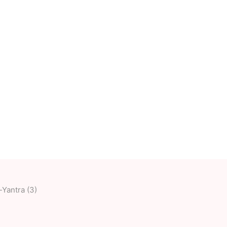
Deal With It
Sweets Kendama
-Yantra (3)