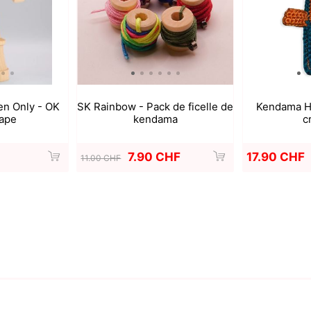
en Only - OK
SK Rainbow - Pack de ficelle de
Kendama Ho
ape
kendama
c
7.90 CHF
17.90 CHF
11.00 CHF