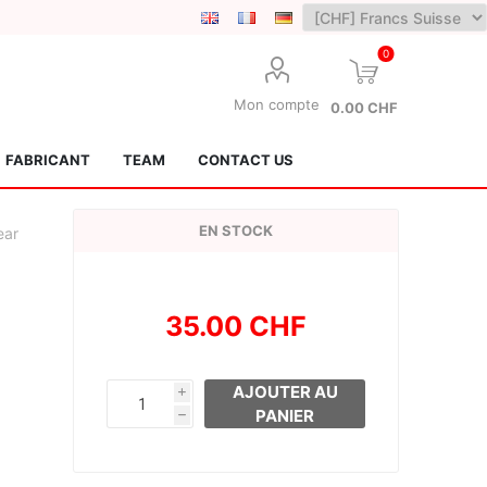
0
Mon compte
0.00 CHF
FABRICANT
TEAM
CONTACT US
EN STOCK
ear
35.00 CHF
Lotus Kendamas
Grain Theory
AJOUTER AU
i
PANIER
h