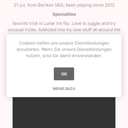
21 y.o. from Berikon (AG), been playing since 2012
Specialties
favorite trick is Lunar tre flip. Love to juggle and try
unusual tricks. Addicted into try new stuff all around the
ken and dama, especially new shapes and new paint's.
Cookies helfen uns unsere Dienstleistungen
IG
anzubieten. Wenn Sie unsere Dienstleistungen
@luu.dama
nutzen, sind Sie damit einverstanden.
OK
MEHR DAZU