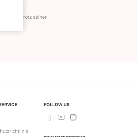
"Arounds". Trotz seiner
len.
 SERVICE
FOLLOW US
utzrichtlinie