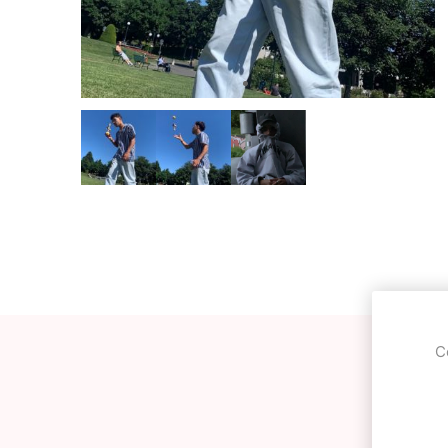
OKendama
Terra Kendam
Duncan Toys
Discraft - Frees
C