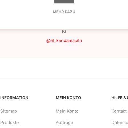
Stalls.
MEHR DAZU
st der Juggle Ghost Lighthouse. Er trainiert jede Variation mit 
hnischen Fähigkeiten schafft er es, alle seine Trades zu verfeh
IG
@el_kendamacito
INFORMATION
MEIN KONTO
HILFE &
Sitemap
Mein Konto
Kontakt
Produkte
Aufträge
Datensch