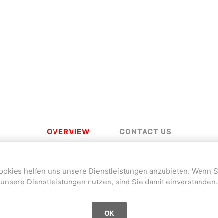
a
Mugen Musou
One Kendama
bee
V-CUBE
Juggle Dream
OVERVIEW
CONTACT US
ookies helfen uns unsere Dienstleistungen anzubieten. Wenn S
unsere Dienstleistungen nutzen, sind Sie damit einverstanden.
2003, von Lausanne, spielt seit Oktober 2021
OK
Spezialgebiete