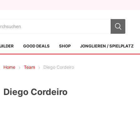
UILDER
GOOD DEALS
SHOP
JONGLIEREN / SPIELPLATZ
Home
Team
Diego Cordeiro
Diego Cordeiro
Sol Kendamas
Swiss Kendama